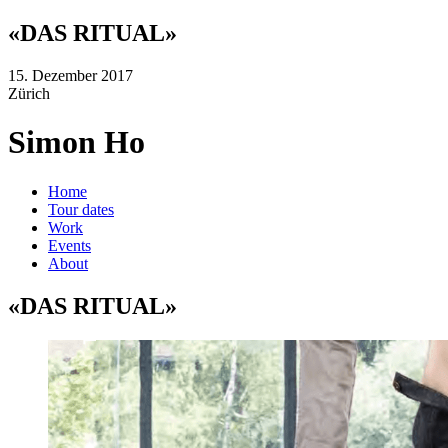
«DAS RITUAL»
15. Dezember 2017
Zürich
Simon Ho
Home
Tour dates
Work
Events
About
«DAS RITUAL»